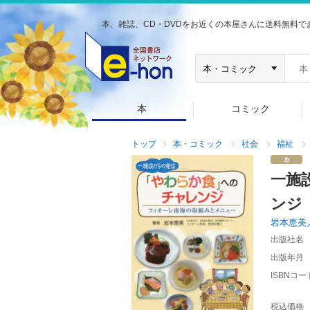
本、雑誌、CD・DVDをお近くの本屋さんに送料無料で
本
コミック
トップ
本・コミック
社会
福祉
一施
ンジ
岩本恵美
出版社名
出版年月
ISBNコー
税込価格