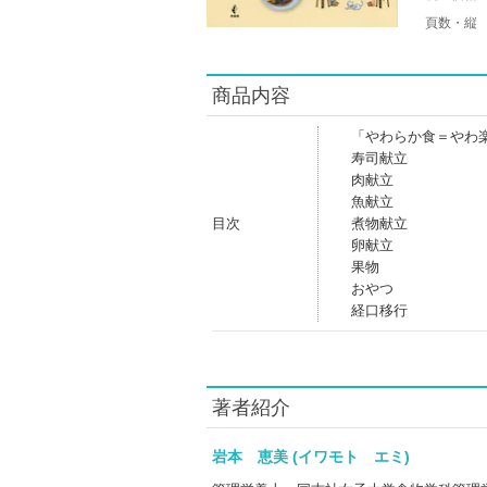
頁数・縦
商品内容
「やわらか食＝やわ
寿司献立
肉献立
魚献立
目次
煮物献立
卵献立
果物
おやつ
経口移行
著者紹介
岩本 恵美 (イワモト エミ)