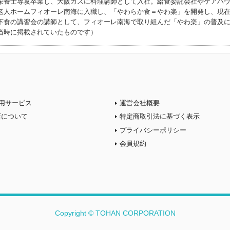
栄養士専攻卒業し、大阪ガスに料理講師として入社。給食委託会社やケアハ
老人ホームフィオーレ南海に入職し、「やわらか食＝やわ楽」を開発し、現
下食の講習会の講師として、フィオーレ南海で取り組んだ「やわ楽」の普及
当時に掲載されていたものです）
用サービス
運営会社概要
店について
特定商取引法に基づく表示
プライバシーポリシー
会員規約
Copyright © TOHAN CORPORATION