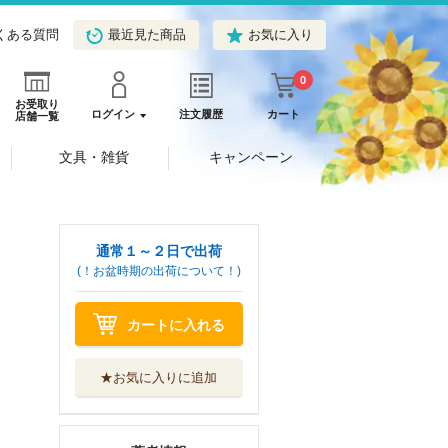
くある質問
最近見た商品
お気に入り
0
お受取り
ログイン
注文履歴
カート
店舗一覧
文具・雑貨
キャンペーン
通常１～２日で出荷
(！お盆時期の出荷について！)
カートに入れる
★お気に入りに追加