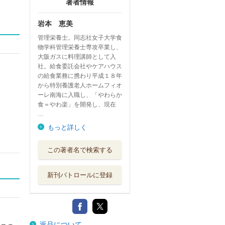
著者情報
岩本 恵美
管理栄養士。同志社女子大学食
物学科管理栄養士専攻卒業し、
大阪ガスに料理講師として入
社。給食委託会社やケアハウス
の給食業務に携わり平成１８年
から特別養護老人ホームフィオ
ーレ南海に入職し、「やわらか
食＝やわ楽」を開発し、現在
…
もっと詳しく
この著者名で検索する
新刊パトロールに登録
返品について