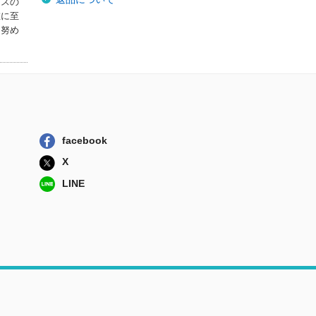
ウスの
在に至
に努め
facebook
X
LINE