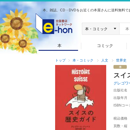
本、雑誌、CD・DVDをお近くの本屋さんに送料無料で
本
コミック
トップ
本・コミック
人文
世界史
スイ
グレゴワ
出版社名
出版年月
ISBNコー
税込価格
頁数・縦