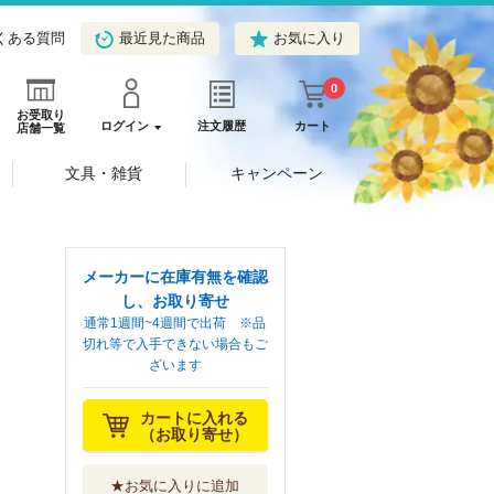
くある質問
最近見た商品
お気に入り
0
お受取り
ログイン
注文履歴
カート
店舗一覧
文具・雑貨
キャンペーン
メーカーに在庫有無を確認
し、お取り寄せ
通常1週間~4週間で出荷 ※品
切れ等で入手できない場合もご
ざいます
カートに入れる
（お取り寄せ）
★お気に入りに追加