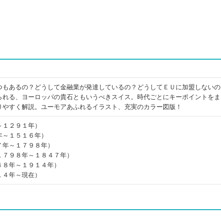
つもあるの？どうして金融業が発達しているの？どうしてＥＵに加盟しないの
られる、ヨーロッパの貴石ともいうべきスイス。時代ごとにキーポイントをま
りやすく解説。ユーモアあふれるイラスト、充実のカラー図版！
～１２９１年）
年～１５１６年）
７年～１７９８年）
１７９８年～１８４７年）
４８年～１９１４年）
１４年～現在）