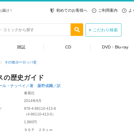
初めてのお客様へ
ご利用案内
よ
お届け！
こだわり検索
雑誌
CD
DVD・Blu-ray
その他ヨーロッパ史
スの歴史ガイド
ール・ナッペイ／著 藤野成爾／訳
春風社
2014年9月
ド
978-4-86110-413-8
（
4-86110-413-0
）
1,980円
９６Ｐ ２６ｃｍ