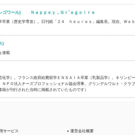
グレゴワール) Ｎａｐｐｅｙ，Ｇｒ´ｅｇｏｉｒｅ
学卒業（歴史学専攻）。日刊紙「２４ ｈｅｕｒｅｓ」編集長。現在、Ｗｅ
クス)
を連載
芸化学）。フランス政府給費留学ＥＮＳＡＩＡ卒業（乳製品学）。キリンビ
、ＮＰＯ法人チーズプロフェッショナル協会理事、グリンデルワルト・クラ
書籍が刊行された当時に掲載されていたものです）
用サービス
運営会社概要