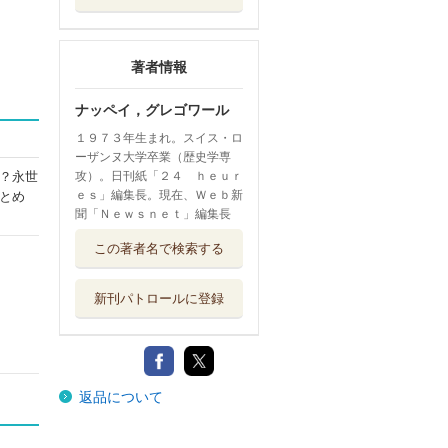
著者情報
ナッペイ，グレゴワール
１９７３年生まれ。スイス・ロ
ーザンヌ大学卒業（歴史学専
？永世
攻）。日刊紙「２４ ｈｅｕｒ
ｅｓ」編集長。現在、Ｗｅｂ新
とめ
聞「Ｎｅｗｓｎｅｔ」編集長
この著者名で検索する
新刊パトロールに登録
返品について