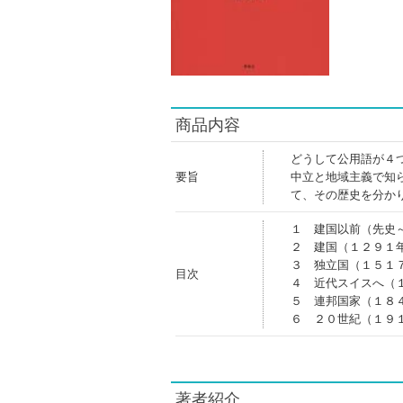
商品内容
どうして公用語が４
要旨
中立と地域主義で知
て、その歴史を分か
１ 建国以前（先史
２ 建国（１２９１
３ 独立国（１５１
目次
４ 近代スイスへ（
５ 連邦国家（１８
６ ２０世紀（１９
著者紹介