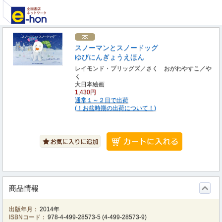
スノーマンとスノードッグ
ゆびにんぎょうえほん
レイモンド・ブリッグズ／さく おがわやすこ／や
く
大日本絵画
1,430円
通常１～２日で出荷
(！お盆時期の出荷について！)
商品情報
出版年月：
2014年
ISBNコード：
978-4-499-28573-5
(
4-499-28573-9
)