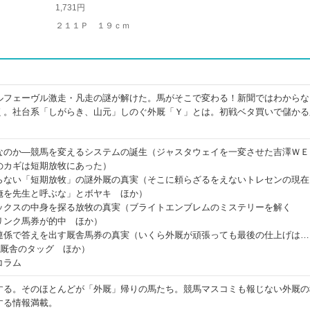
1,731円
２１１Ｐ １９ｃｍ
ルフェーヴル激走・凡走の謎が解けた。馬がそこで変わる！新聞ではわからな
く。社台系「しがらき、山元」しのぐ外厩「Ｙ」とは。初戦ベタ買いで儲かる
なのか―競馬を変えるシステムの誕生（ジャスタウェイを一変させた吉澤ＷＥ
のカギは短期放牧にあった）
らない「短期放牧」の謎外厩の真実（そこに頼らざるをえないトレセンの現在
俺を先生と呼ぶな」とボヤキ ほか）
ックスの中身を探る放牧の真実（ブライトエンブレムのミステリーを解く
リンク馬券が的中 ほか）
連係で答えを出す厩舎馬券の真実（いくら外厩が頑張っても最後の仕上げは…
×厩舎のタッグ ほか）
コラム
する。そのほとんどが「外厩」帰りの馬たち。競馬マスコミも報じない外厩の
する情報満載。