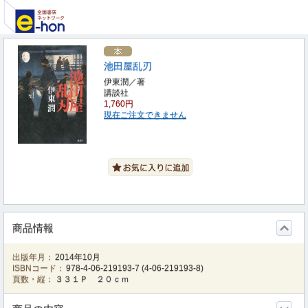
池田屋乱刃
伊東潤／著
講談社
1,760円
現在ご注文できません
商品情報
出版年月：
2014年10月
ISBNコード：
978-4-06-219193-7
(
4-06-219193-8
)
頁数・縦：
３３１Ｐ ２０ｃｍ