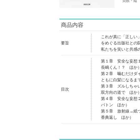
頁数・縦
商品内容
これが真に「正しい
要旨
をめぐる出版社との
私たちを笑いと共感
第１章 安全な妄想
長嶋くん！？ ほか
第２章 噛むだけダ
ともに白髪になるま
第３章 ズルしちゃ
目次
双方向の道で ほか
第４章 安全な妄想
バトン ほか）
第５章 放射線→紙
香典返し ほか）