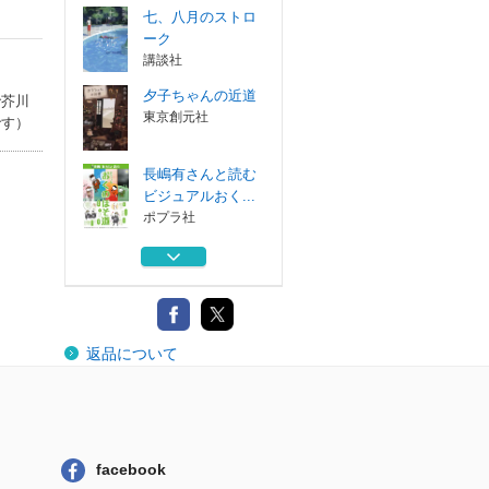
七、八月のストロ
ーク
講談社
夕子ちゃんの近道
で芥川
東京創元社
です）
長嶋有さんと読む
ビジュアルおく...
ポプラ社
ルーティーンズ
講談社
僕たちの保存
返品について
文藝春秋
七、八月のストロ
ーク
講談社
facebook
夕子ちゃんの近道