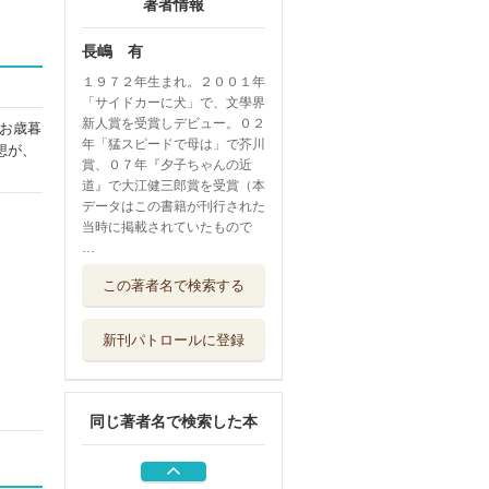
著者情報
長嶋 有
１９７２年生まれ。２００１年
「サイドカーに犬」で、文學界
新人賞を受賞しデビュー。０２
お歳暮
年「猛スピードで母は」で芥川
想が、
賞、０７年『夕子ちゃんの近
道』で大江健三郎賞を受賞（本
データはこの書籍が刊行された
当時に掲載されていたもので
…
長嶋有さんと読む
この著者名で検索する
ビジュアルおく...
ポプラ社
新刊パトロールに登録
ルーティーンズ
講談社
同じ著者名で検索した本
僕たちの保存
文藝春秋