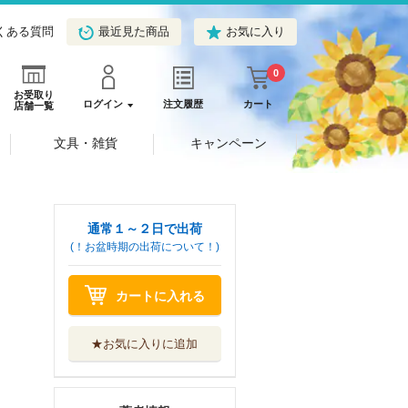
くある質問
最近見た商品
お気に入り
0
お受取り
ログイン
注文履歴
カート
店舗一覧
文具・雑貨
キャンペーン
通常１～２日で出荷
(！お盆時期の出荷について！)
カートに入れる
★お気に入りに追加