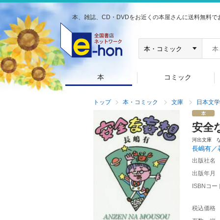
本、雑誌、CD・DVDをお近くの本屋さんに送料無料で
本
コミック
トップ
本・コミック
文庫
日本文学
安全
河出文庫 
長嶋有／
出版社名
出版年月
ISBNコー
税込価格