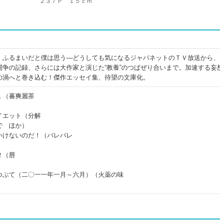
２３７Ｐ １５ｃｍ
」ふるまいだと僕は思う―どうしても気になるジャパネットのＴＶ放送から、
闘争の記録、さらには大作家と演じた“教養”のつばぜり合いまで。加速する妄
の渦へと巻き込む！傑作エッセイ集、待望の文庫化。
１（蕃爽麗茶
）
イエット（分解
で ほか）
いけないのだ！（バレバレ
）
２（唇
つぶて（二〇一一年一月～六月）（火薬の味