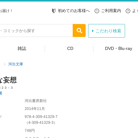
初めてのお客様へ
ご利用案内
よ
お届け！
こだわり検索
雑誌
CD
DVD・Blu-ray
河出文庫
な妄想
な２３－３
著
河出書房新社
2014年11月
ド
978-4-309-41329-7
（
4-309-41329-3
）
748円