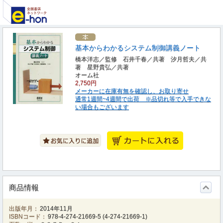
基本からわかるシステム制御講義ノート
橋本洋志／監修 石井千春／共著 汐月哲夫／共
著 星野貴弘／共著
オーム社
2,750円
メーカーに在庫有無を確認し、お取り寄せ
通常1週間~4週間で出荷 ※品切れ等で入手できな
い場合もございます
商品情報
出版年月：
2014年11月
ISBNコード：
978-4-274-21669-5
(
4-274-21669-1
)