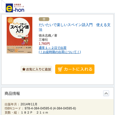
だいたいで楽しいスペイン語入門 使える文
法
徳永志織／著
三修社
1,760円
通常１～２日で出荷
(！お盆時期の出荷について！)
商品情報
出版年月：
2014年11月
ISBNコード：
978-4-384-04595-6
(
4-384-04595-6
)
頁数・縦：
１８２Ｐ ２１ｃｍ