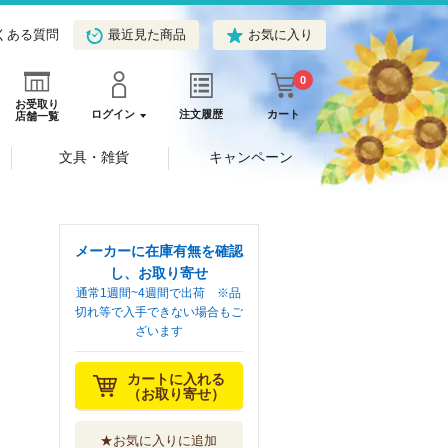
くある質問
最近見た商品
お気に入り
0
お受取り
ログイン
注文履歴
カート
店舗一覧
文具・雑貨
キャンペーン
メーカーに在庫有無を確認
し、お取り寄せ
通常1週間~4週間で出荷 ※品
切れ等で入手できない場合もご
ざいます
カートに入れる
（お取り寄せ）
★お気に入りに追加