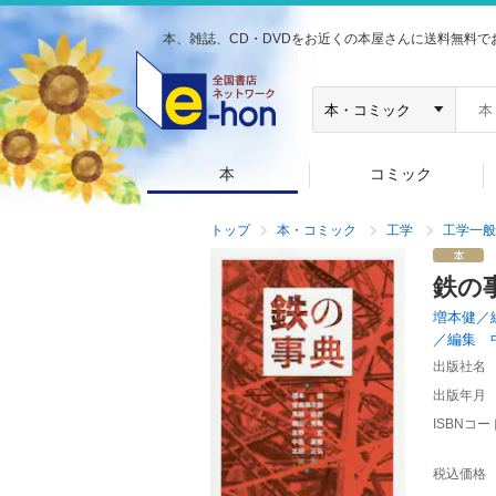
本、雑誌、CD・DVDをお近くの本屋さんに送料無料で
本
コミック
トップ
本・コミック
工学
工学一般
鉄の
増本健／
／編集 
出版社名
出版年月
ISBNコー
税込価格