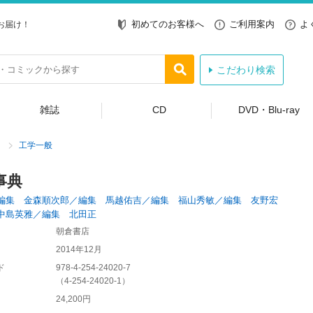
初めてのお客様へ
ご利用案内
よ
お届け！
こだわり検索
雑誌
CD
DVD・Blu-ray
工学一般
事典
編集 金森順次郎／編集 馬越佑吉／編集 福山秀敏／編集 友野宏
中島英雅／編集 北田正
朝倉書店
2014年12月
ド
978-4-254-24020-7
（
4-254-24020-1
）
24,200円