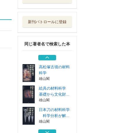
日本刀の材料科学
科学分析が解...
雄山閣
新刊パトロールに登録
半導体物理学
裳華房
同じ著者名で検索した本
最新お母さんと赤
ちゃんの生理と...
メディカ出版
高松塚古墳の材料
科学
雄山閣
絵具の材料科学
基礎から文化財...
雄山閣
日本刀の材料科学
科学分析が解...
雄山閣
半導体物理学