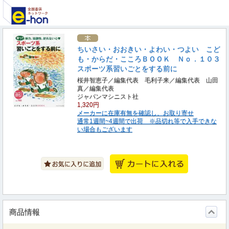
ちいさい・おおきい・よわい・つよい こど
も・からだ・こころＢＯＯＫ Ｎｏ．１０３
スポーツ系習いごとをする前に
桜井智恵子／編集代表 毛利子来／編集代表 山田
真／編集代表
ジャパンマシニスト社
1,320円
メーカーに在庫有無を確認し、お取り寄せ
通常1週間~4週間で出荷 ※品切れ等で入手できな
い場合もございます
商品情報