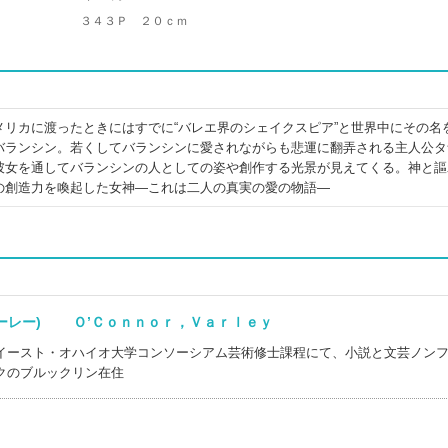
３４３Ｐ ２０ｃｍ
メリカに渡ったときにはすでに“バレエ界のシェイクスピア”と世界中にその名
バランシン。若くしてバランシンに愛されながらも悲運に翻弄される主人公タ
彼女を通してバランシンの人としての姿や創作する光景が見えてくる。神と謳
の創造力を喚起した女神―これは二人の真実の愛の物語―
ァーレー) Ｏ’Ｃｏｎｎｏｒ，Ｖａｒｌｅｙ
イースト・オハイオ大学コンソーシアム芸術修士課程にて、小説と文芸ノン
クのブルックリン在住