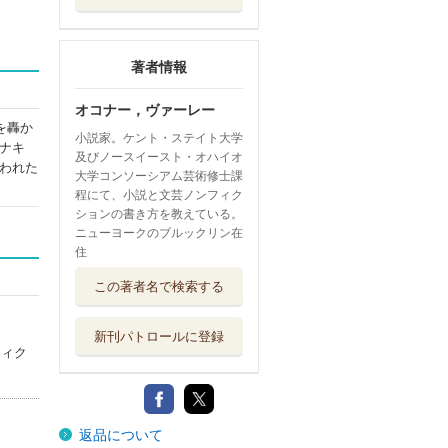
著者情報
オコナー，ヴァーレー
を轟か
小説家。ケント・ステイト大学
ナキ
及びノースイースト・オハイオ
われた
大学コンソーシアム芸術修士課
程にて、小説と文芸ノンフィク
ションの書き方を教えている。
ニューヨークのブルックリン在
住
この著者名で検索する
新刊パトロールに登録
フィク
返品について