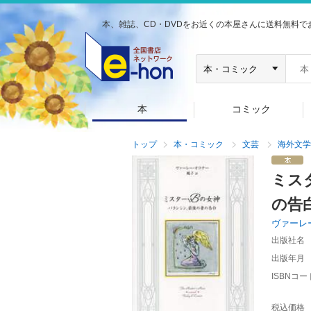
本、雑誌、CD・DVDをお近くの本屋さんに送料無料で
本
コミック
トップ
本・コミック
文芸
海外文学
ミス
の告
ヴァーレ
出版社名
出版年月
ISBNコー
税込価格