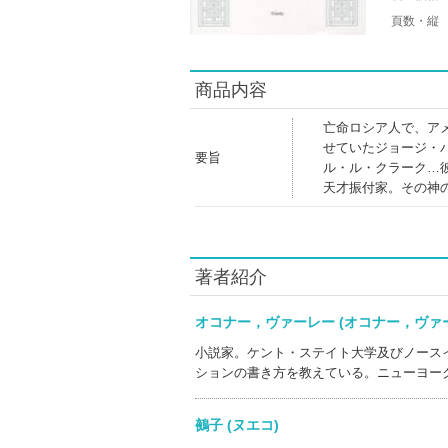
頁数・縦
商品内容
亡命ロシア人で、ア
せていたジョージ・
要旨
ル・ル・クラーク…
天才振付家。その神
著者紹介
オコナー，ヴァーレー (オコナー，ヴ
小説家。ケント・ステイト大学及びノース
ションの書き方を教えている。ニューヨー
鵺子 (ヌエコ)