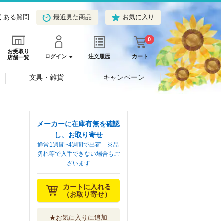
くある質問
最近見た商品
お気に入り
0
お受取り
ログイン
注文履歴
カート
店舗一覧
文具・雑貨
キャンペーン
メーカーに在庫有無を確認
し、お取り寄せ
通常1週間~4週間で出荷 ※品
切れ等で入手できない場合もご
ざいます
カートに入れる
（お取り寄せ）
★お気に入りに追加