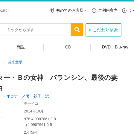
初めてのお客様へ
ご利用案内
よ
お届け！
こだわり検索
雑誌
CD
DVD・Blu-ray
英米文学
ター・Ｂの女神 バランシン、最後の妻
白
ー・オコナー／著 鵺子／訳
チャイコ
2014年10月
ド
978-4-9907661-0-8
（
4-9907661-0-5
）
2,475円