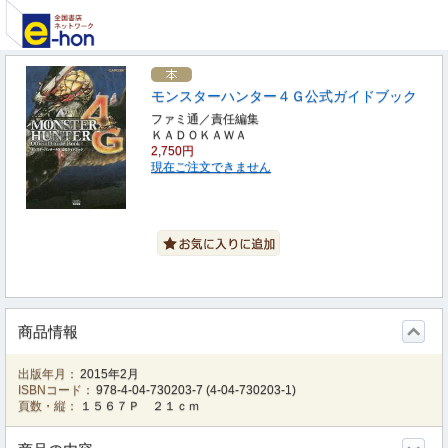
モンスターハンター４Ｇ公式ガイドブック
ファミ通／責任編集
ＫＡＤＯＫＡＷＡ
2,750円
現在ご注文できません
商品情報
出版年月：
2015年2月
ISBNコード：
978-4-04-730203-7
(
4-04-730203-1
)
頁数・縦：
１５６７Ｐ ２１ｃｍ