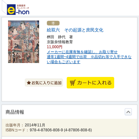
絵双六 その起源と庶民文化
桝田 静代 著
京阪奈情報教育
11,000円
メーカーに在庫有無を確認し、お取り寄せ
通常1週間~4週間で出荷 ※品切れ等で入手できな
い場合もございます
商品情報
出版年月：
2014年11月
ISBNコード：
978-4-87806-808-9
(
4-87806-808-6
)