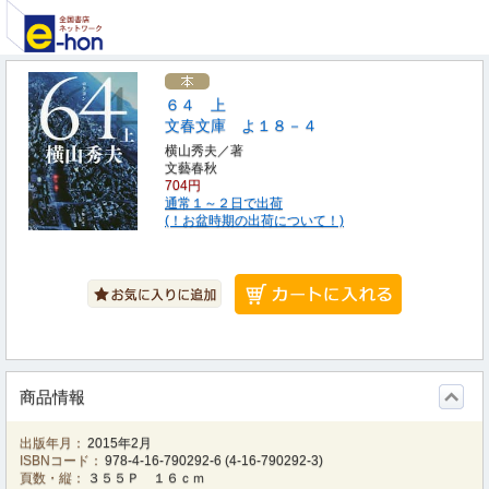
６４ 上
文春文庫 よ１８－４
横山秀夫／著
文藝春秋
704円
通常１～２日で出荷
(！お盆時期の出荷について！)
商品情報
出版年月：
2015年2月
ISBNコード：
978-4-16-790292-6
(
4-16-790292-3
)
頁数・縦：
３５５Ｐ １６ｃｍ