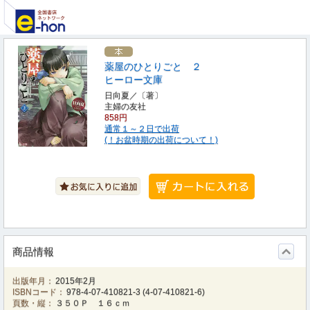
薬屋のひとりごと ２
ヒーロー文庫
日向夏／〔著〕
主婦の友社
858円
通常１～２日で出荷
(！お盆時期の出荷について！)
商品情報
出版年月：
2015年2月
ISBNコード：
978-4-07-410821-3
(
4-07-410821-6
)
頁数・縦：
３５０Ｐ １６ｃｍ