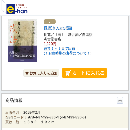
良寛さんの戒語
良寛／〔著〕 新井満／自由訳
考古堂書店
1,320円
通常１～２日で出荷
(！お盆時期の出荷について！)
商品情報
出版年月：
2015年2月
ISBNコード：
978-4-87499-830-4
(
4-87499-830-5
)
頁数・縦：
１３８Ｐ １９ｃｍ