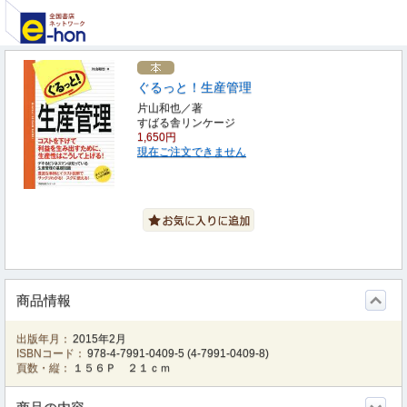
ぐるっと！生産管理
片山和也／著
すばる舎リンケージ
1,650円
現在ご注文できません
商品情報
出版年月：
2015年2月
ISBNコード：
978-4-7991-0409-5
(
4-7991-0409-8
)
頁数・縦：
１５６Ｐ ２１ｃｍ