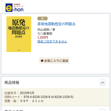
原発地震動想定の問題点
内山成樹／著
七つ森書館
1,320円
現在ご注文できません
商品情報
出版年月：
2015年3月
ISBNコード：
978-4-8228-1528-8
(
4-8228-1528-5
)
頁数・縦：
９９Ｐ ２１ｃｍ