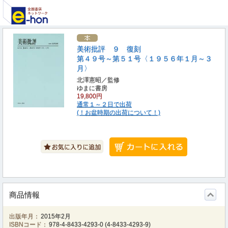
美術批評 ９ 復刻
第４９号～第５１号〈１９５６年１月～３
月〉
北澤憲昭／監修
ゆまに書房
19,800円
通常１～２日で出荷
(！お盆時期の出荷について！)
商品情報
出版年月：
2015年2月
ISBNコード：
978-4-8433-4293-0
(
4-8433-4293-9
)