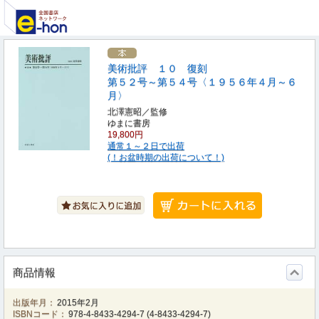
美術批評 １０ 復刻
第５２号～第５４号〈１９５６年４月～６
月〉
北澤憲昭／監修
ゆまに書房
19,800円
通常１～２日で出荷
(！お盆時期の出荷について！)
商品情報
出版年月：
2015年2月
ISBNコード：
978-4-8433-4294-7
(
4-8433-4294-7
)