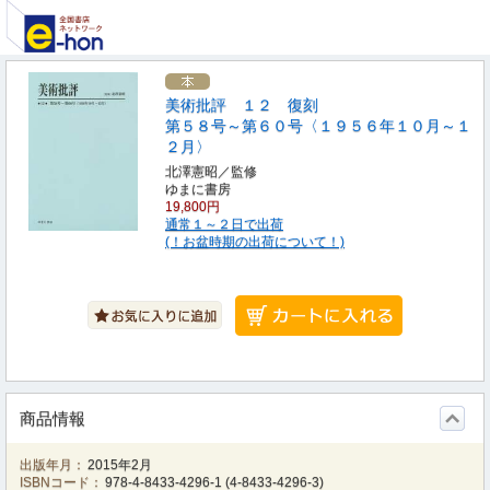
美術批評 １２ 復刻
第５８号～第６０号〈１９５６年１０月～１
２月〉
北澤憲昭／監修
ゆまに書房
19,800円
通常１～２日で出荷
(！お盆時期の出荷について！)
商品情報
出版年月：
2015年2月
ISBNコード：
978-4-8433-4296-1
(
4-8433-4296-3
)