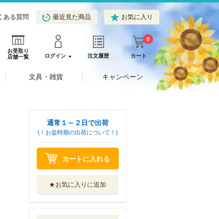
くある質問
最近見た商品
お気に入り
0
お受取り
ログイン
注文履歴
カート
店舗一覧
文具・雑貨
キャンペーン
通常１～２日で出荷
(！お盆時期の出荷について！)
カートに入れる
★お気に入りに追加
煩いの都をよそに
創英社／三省堂...