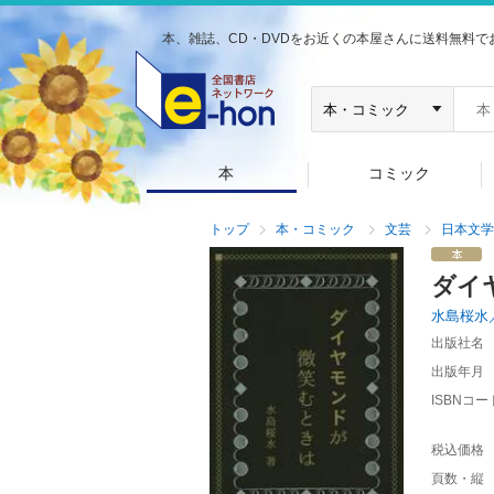
本、雑誌、CD・DVDをお近くの本屋さんに送料無料で
本
コミック
トップ
本・コミック
文芸
日本文学
ダイ
水島桜水
出版社名
出版年月
ISBNコー
税込価格
頁数・縦