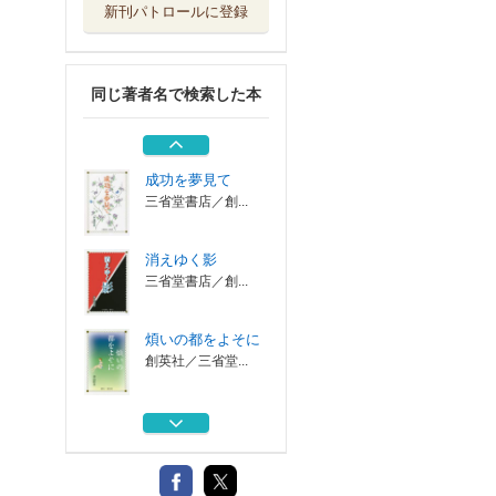
新刊パトロールに登録
暮れなずむ日々
創英社／三省堂...
同じ著者名で検索した本
愛は…わ・か・れ
創英社／三省堂...
成功を夢見て
三省堂書店／創...
消えゆく影
三省堂書店／創...
煩いの都をよそに
創英社／三省堂...
暮れなずむ日々
創英社／三省堂...