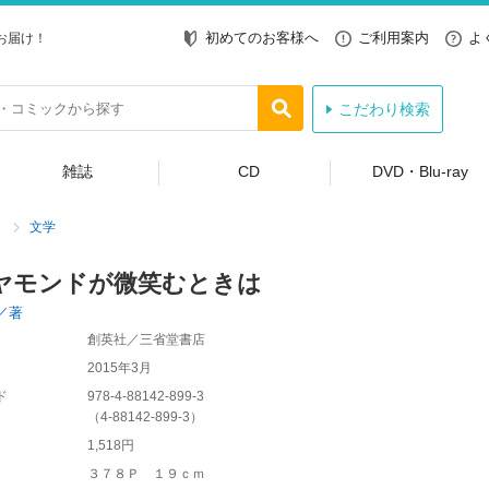
初めてのお客様へ
ご利用案内
よ
お届け！
こだわり検索
雑誌
CD
DVD・Blu-ray
文学
ヤモンドが微笑むときは
／著
創英社／三省堂書店
2015年3月
ド
978-4-88142-899-3
（
4-88142-899-3
）
1,518円
３７８Ｐ １９ｃｍ