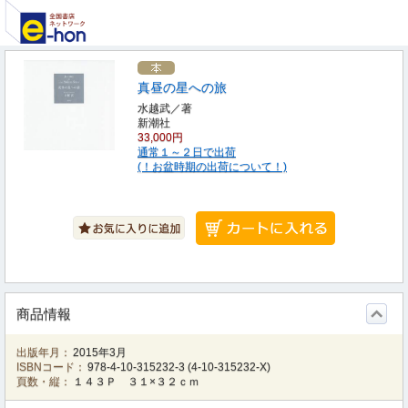
真昼の星への旅
水越武／著
新潮社
33,000円
通常１～２日で出荷
(！お盆時期の出荷について！)
商品情報
出版年月：
2015年3月
ISBNコード：
978-4-10-315232-3
(
4-10-315232-X
)
頁数・縦：
１４３Ｐ ３１×３２ｃｍ