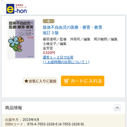
肢体不自由児の医療・療育・教育
改訂３版
篠田達明／監修 沖高司／編集 岡川敏郎／編集
土橋圭子／編集
金芳堂
3,520円
通常１～２日で出荷
(！お盆時期の出荷について！)
商品情報
出版年月：
2015年4月
ISBNコード：
978-4-7653-1628-6
(
4-7653-1628-9
)