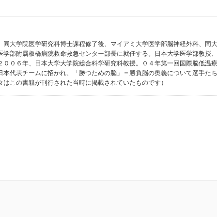
、同大学院医学研究科博士課程修了後、マイアミ大学医学部脳神経外科、同
医学部附属板橋病院救命救急センター部長に就任する。日本大学医学部教授
２００６年、日本大学大学院総合科学研究科教授。０４年第一回国際脳低温
日本代表チームに招かれ、「勝つための脳」＝勝負脳の奥義について選手た
タはこの書籍が刊行された当時に掲載されていたものです）