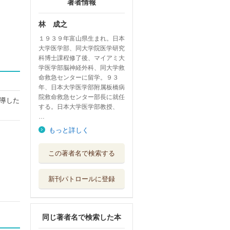
著者情報
林 成之
１９３９年富山県生まれ。日本
大学医学部、同大学院医学研究
科博士課程修了後、マイアミ大
学医学部脳神経外科、同大学救
命救急センターに留学。９３
年、日本大学医学部附属板橋病
院救命救急センター部長に就任
導した
する。日本大学医学部教授、
…
もっと詳しく
５０歳からでも、
この著者名で検索する
頭はよくなる！
三笠書房
新刊パトロールに登録
合格脳のつくり方
受験研究社
同じ著者名で検索した本
名リーダーは「脳