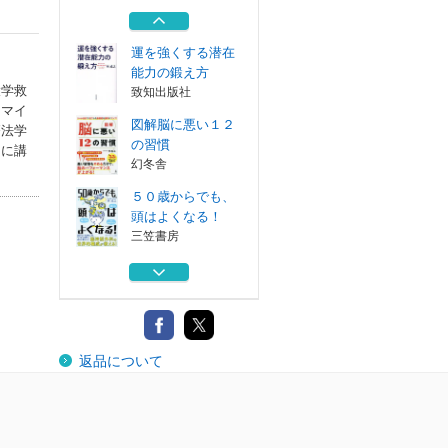
」で勝つ
第三文明社
運を強くする潜在
能力の鍛え方
大学救
致知出版社
、マイ
図解脳に悪い１２
療法学
の習慣
ちに講
幻冬舎
５０歳からでも、
頭はよくなる！
三笠書房
合格脳のつくり方
受験研究社
名リーダーは「脳
返品について
」で勝つ
第三文明社
運を強くする潜在
能力の鍛え方