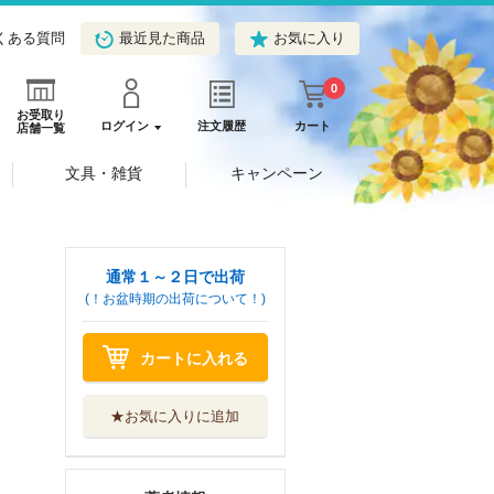
くある質問
最近見た商品
お気に入り
0
お受取り
ログイン
注文履歴
カート
店舗一覧
文具・雑貨
キャンペーン
通常１～２日で出荷
(！お盆時期の出荷について！)
カートに入れる
★お気に入りに追加