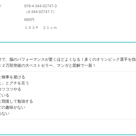
ド
978-4-344-02747-3
（
4-344-02747-7
）
660円
１０３Ｐ ２１ｃｍ
けで、脳のパフォーマンスが驚くほどよくなる！多くのオリンピック選手を指
４２万部突破の大ベストセラー、マンガと図解で一新！
と物事を避ける
た」とグチを言う
コツコツやる
ている
に我慢して勉強する
どの趣味がない
めない