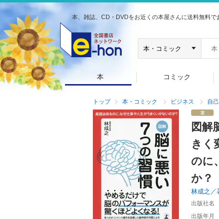
本、雑誌、CD・DVDをお近くの本屋さんに送料無料で
本
コミック
トップ
本・コミック
ビジネス
自己
図解
きく
のに
か？
林成之／
出版社名
出版年月