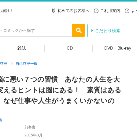
初めてのお客様へ
ご利用案内
よ
お届け！
こだわり検索
雑誌
CD
DVD・Blu-ray
啓発
自己啓発一般
脳に悪い７つの習慣 あなたの人生を大
変えるヒントは脳にある！ 素質はある
、なぜ仕事や人生がうまくいかないの
著
幻冬舎
2015年3月