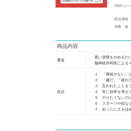
ISBNコー
税込価格
頁数・縦
商品内容
悪い習慣をやめるだ
要旨
脳神経外科医による
１ 「興味がない」
２ 「嫌だ」「疲れ
３ 言われたことを
目次
４ 常に効率を考え
５ やりたくないの
６ スポーツや絵な
７ めったに人をほ