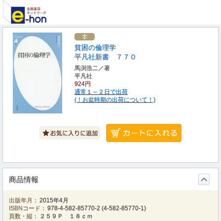
貧困の倫理学
平凡社新書 ７７０
馬渕浩二／著
平凡社
924円
通常１～２日で出荷
(！お盆時期の出荷について！)
商品情報
出版年月：
2015年4月
ISBNコード：
978-4-582-85770-2
(
4-582-85770-1
)
頁数・縦：
２５９Ｐ １８ｃｍ