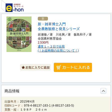
新・雑草博士入門
全農教観察と発見シリーズ
岩瀬徹／著 川名興／著 飯島和子／著
全国農村教育協会
2,530円
通常１～２日で出荷
(！お盆時期の出荷について！)
商品情報
出版年月：
2015年4月
ISBNコード：
978-4-88137-183-1
(
4-88137-183-5
)
頁数・縦：
１９８Ｐ ２６ｃｍ