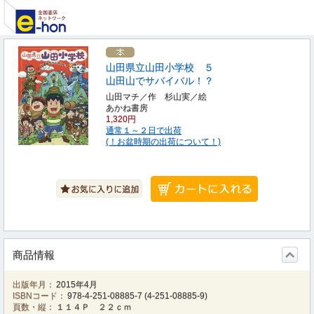
山田県立山田小学校 ５
山田山でサバイバル！？
山田マチ／作 杉山実／絵
あかね書房
1,320円
通常１～２日で出荷
(！お盆時期の出荷について！)
商品情報
出版年月：
2015年4月
ISBNコード：
978-4-251-08885-7
(
4-251-08885-9
)
頁数・縦：
１１４Ｐ ２２ｃｍ