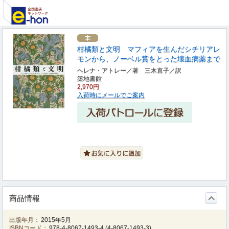
柑橘類と文明 マフィアを生んだシチリアレ
モンから、ノーベル賞をとった壊血病薬まで
ヘレナ・アトレー／著 三木直子／訳
築地書館
2,970円
入荷時にメールでご案内
商品情報
出版年月：
2015年5月
ISBNコード：
978-4-8067-1493-4
(
4-8067-1493-3
)