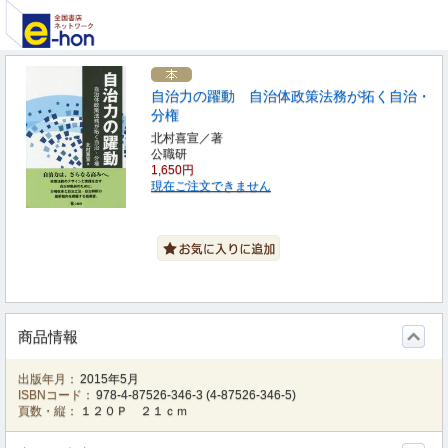
自治力の躍動 自治体政策法務が拓く自治・
分権
北村喜宣／著
公職研
1,650円
現在ご注文できません
商品情報
出版年月：
2015年5月
ISBNコード：
978-4-87526-346-3
(
4-87526-346-5
)
頁数・縦：
１２０Ｐ ２１ｃｍ