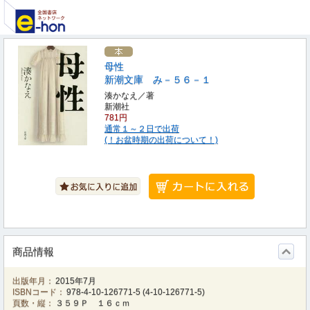
母性
新潮文庫 み－５６－１
湊かなえ／著
新潮社
781円
通常１～２日で出荷
(！お盆時期の出荷について！)
商品情報
出版年月：
2015年7月
ISBNコード：
978-4-10-126771-5
(
4-10-126771-5
)
頁数・縦：
３５９Ｐ １６ｃｍ