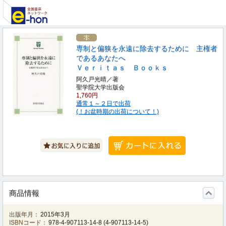
専制と偏狭を永遠に除去するために 主権者
であるあなたへ
Ｖｅｒｉｔａｓ Ｂｏｏｋｓ
阿久戸光晴／著
聖学院大学出版会
1,760円
通常１～２日で出荷
(！お盆時期の出荷について！)
商品情報
出版年月：
2015年3月
ISBNコード：
978-4-907113-14-8
(
4-907113-14-5
)