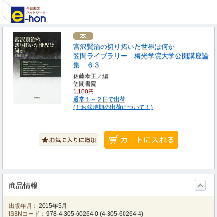
宮沢賢治の切り拓いた世界は何か
笠間ライブラリー 梅光学院大学公開講座論
集 ６３
佐藤泰正／編
笠間書院
1,100円
通常１～２日で出荷
(！お盆時期の出荷について！)
商品情報
出版年月：
2015年5月
ISBNコード：
978-4-305-60264-0
(
4-305-60264-4
)