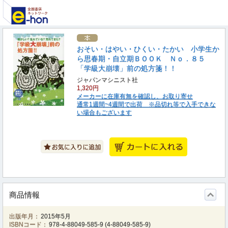
おそい・はやい・ひくい・たかい 小学生か
ら思春期・自立期ＢＯＯＫ Ｎｏ．８５
「学級大崩壊」前の処方箋！！
ジャパンマシニスト社
1,320円
メーカーに在庫有無を確認し、お取り寄せ
通常1週間~4週間で出荷 ※品切れ等で入手できな
い場合もございます
商品情報
出版年月：
2015年5月
ISBNコード：
978-4-88049-585-9
(
4-88049-585-9
)