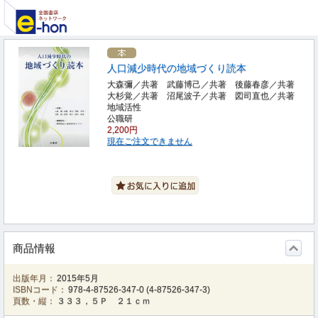
人口減少時代の地域づくり読本
大森彌／共著 武藤博己／共著 後藤春彦／共著
大杉覚／共著 沼尾波子／共著 図司直也／共著
地域活性
公職研
2,200円
現在ご注文できません
商品情報
出版年月：
2015年5月
ISBNコード：
978-4-87526-347-0
(
4-87526-347-3
)
頁数・縦：
３３３，５Ｐ ２１ｃｍ