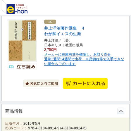
井上洋治著作選集 ４
わが師イエスの生涯
井上洋治／〔著〕
日本キリスト教団出版局
2,750円
メーカーに在庫有無を確認し、お取り寄せ
通常1週間~4週間で出荷 ※品切れ等で入手できな
い場合もございます
商品情報
出版年月：
2015年5月
ISBNコード：
978-4-8184-0914-9
(
4-8184-0914-6
)