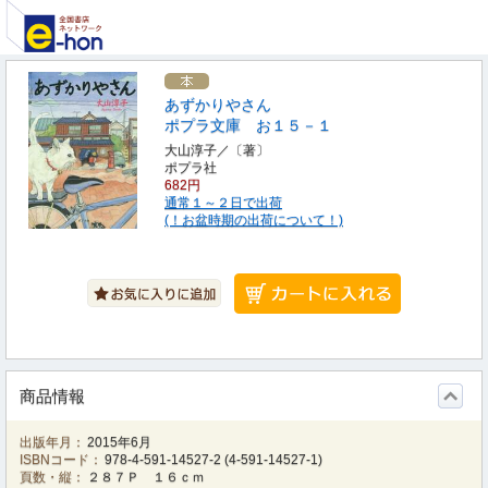
あずかりやさん
ポプラ文庫 お１５－１
大山淳子／〔著〕
ポプラ社
682円
通常１～２日で出荷
(！お盆時期の出荷について！)
商品情報
出版年月：
2015年6月
ISBNコード：
978-4-591-14527-2
(
4-591-14527-1
)
頁数・縦：
２８７Ｐ １６ｃｍ