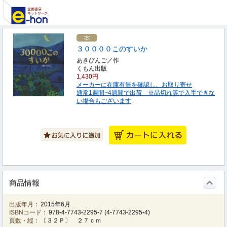
３００００このすいか
あきびんご／作
くもん出版
1,430円
メーカーに在庫有無を確認し、お取り寄せ
通常1週間~4週間で出荷 ※品切れ等で入手できな
い場合もございます
商品情報
出版年月：
2015年6月
ISBNコード：
978-4-7743-2295-7
(
4-7743-2295-4
)
頁数・縦：
〔３２Ｐ〕 ２７ｃｍ