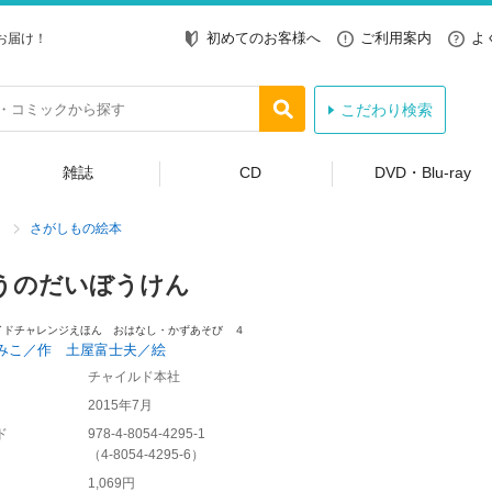
初めてのお客様へ
ご利用案内
よ
お届け！
こだわり検索
雑誌
CD
DVD・Blu-ray
さがしもの絵本
うのだいぼうけん
イドチャレンジえほん おはなし・かずあそび ４
みこ／作 土屋富士夫／絵
チャイルド本社
2015年7月
ド
978-4-8054-4295-1
（
4-8054-4295-6
）
1,069円