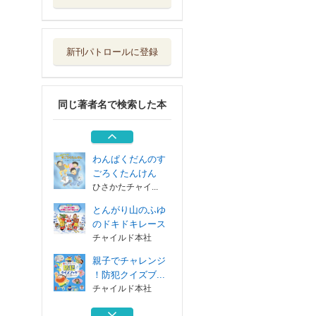
親子でチャレンジ
！防犯クイズブ...
チャイルド本社
新刊パトロールに登録
わんぱくだんのお
おかみもり
ひさかたチャイ...
同じ著者名で検索した本
ひらめき！はつめ
いものがたり ４
チャイルド本社
わんぱくだんのす
ごろくたんけん
ひさかたチャイ...
とんがり山のふゆ
のドキドキレース
チャイルド本社
親子でチャレンジ
！防犯クイズブ...
チャイルド本社
わんぱくだんのお