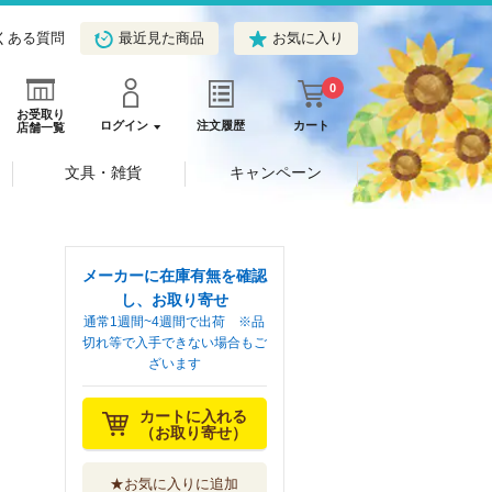
くある質問
最近見た商品
お気に入り
0
お受取り
ログイン
注文履歴
カート
店舗一覧
文具・雑貨
キャンペーン
メーカーに在庫有無を確認
し、お取り寄せ
通常1週間~4週間で出荷 ※品
切れ等で入手できない場合もご
ざいます
カートに入れる
（お取り寄せ）
★お気に入りに追加