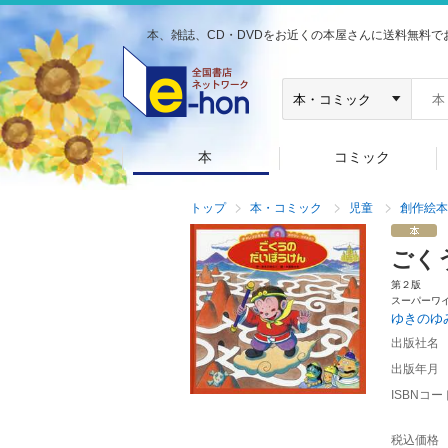
本、雑誌、CD・DVDをお近くの本屋さんに送料無料で
本
コミック
トップ
本・コミック
児童
創作絵本
ごく
第２版
スーパーワ
ゆきのゆ
出版社名
出版年月
ISBNコー
税込価格