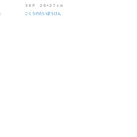
３６Ｐ ２６×２７ｃｍ
名
ごくうのだいぼうけん