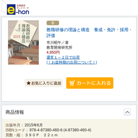
教職研修の理論と構造 養成・免許・採用・
評価
市川昭午／著
教育開発研究所
4,950円
通常１～２日で出荷
(！お盆時期の出荷について！)
商品情報
出版年月：
2015年6月
ISBNコード：
978-4-87380-460-6
(
4-87380-460-4
)
頁数・縦：
３９０Ｐ ２２ｃｍ