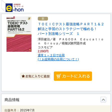
ＴＯＥＩＣテスト最強攻略ＰＡＲＴ１＆２
解法と学習のストラテジーで極める！
パート別攻略シリーズ １
澤田健治／著 ＰＡＧＯＤＡ Ｅｄｕｃａｔｉｏ
ｎ Ｇｒｏｕｐ／模擬試験問題作成
コスモピア
2,090円
通常１～２日で出荷
(！お盆時期の出荷について！)
商品情報
出版年月：
2015年7月