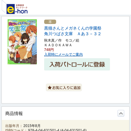
黒猫さんとメガネくんの学園祭
角川つばさ文庫 Ａあ３－３２
秋木真／作 モコ／絵
ＫＡＤＯＫＡＷＡ
748円
入荷時にメールでご案内
商品情報
出版年月：
2015年8月
ISBNコード：
978-4-04-631501-4
(
4-04-631501-6
)