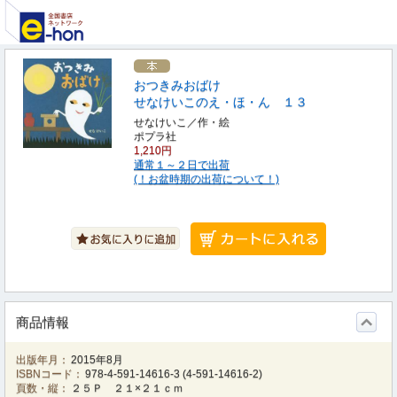
おつきみおばけ
せなけいこのえ・ほ・ん １３
せなけいこ／作・絵
ポプラ社
1,210円
通常１～２日で出荷
(！お盆時期の出荷について！)
商品情報
出版年月：
2015年8月
ISBNコード：
978-4-591-14616-3
(
4-591-14616-2
)
頁数・縦：
２５Ｐ ２１×２１ｃｍ