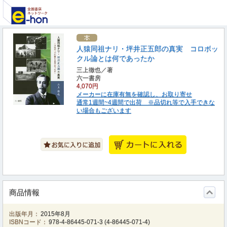
人猿同祖ナリ・坪井正五郎の真実 コロボッ
クル論とは何であったか
三上徹也／著
六一書房
4,070円
メーカーに在庫有無を確認し、お取り寄せ
通常1週間~4週間で出荷 ※品切れ等で入手できな
い場合もございます
商品情報
出版年月：
2015年8月
ISBNコード：
978-4-86445-071-3
(
4-86445-071-4
)