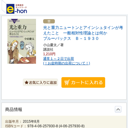
光と重力ニュートンとアインシュタインが考
えたこと 一般相対性理論とは何か
ブルーバックス Ｂ－１９３０
小山慶太／著
講談社
1,210円
通常１～２日で出荷
(！お盆時期の出荷について！)
商品情報
出版年月：
2015年8月
ISBNコード：
978-4-06-257930-8
(
4-06-257930-8
)