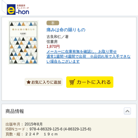
痛みは命の賜りもの
古良和仁／著
弦書房
1,870円
メーカーに在庫有無を確認し、お取り寄せ
通常1週間~4週間で出荷 ※品切れ等で入手できな
い場合もございます
商品情報
出版年月：
2015年8月
ISBNコード：
978-4-86329-125-6
(
4-86329-125-6
)
頁数・縦：
２２４Ｐ １９ｃｍ