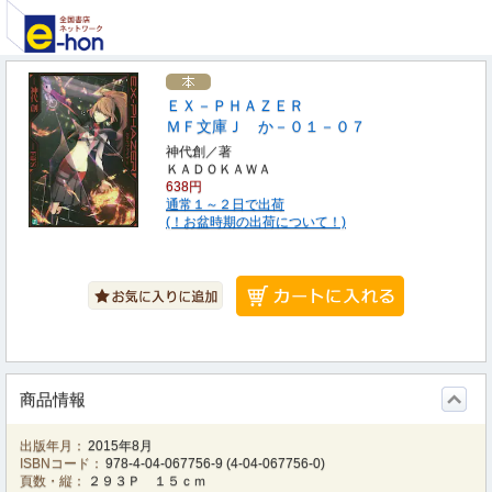
ＥＸ－ＰＨＡＺＥＲ
ＭＦ文庫Ｊ か－０１－０７
神代創／著
ＫＡＤＯＫＡＷＡ
638円
通常１～２日で出荷
(！お盆時期の出荷について！)
商品情報
出版年月：
2015年8月
ISBNコード：
978-4-04-067756-9
(
4-04-067756-0
)
頁数・縦：
２９３Ｐ １５ｃｍ