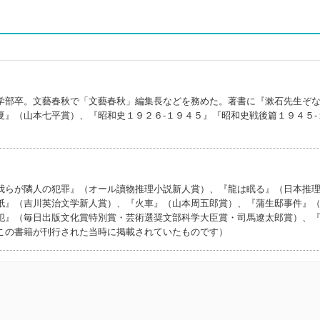
学部卒。文藝春秋で「文藝春秋」編集長などを務めた。著書に『漱石先生ぞ
夏』（山本七平賞）、『昭和史１９２６‐１９４５』『昭和史戦後篇１９４５‐
我らが隣人の犯罪』（オール讀物推理小説新人賞）、『龍は眠る』（日本推
紙』（吉川英治文学新人賞）、『火車』（山本周五郎賞）、『蒲生邸事件』
犯』（毎日出版文化賞特別賞・芸術選奨文部科学大臣賞・司馬遼太郎賞）、
この書籍が刊行された当時に掲載されていたものです）