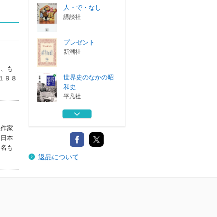
人・で・なし
講談社
プレゼント
新潮社
な、も
世界史のなかの昭
１９８
和史
平凡社
きたきた捕物帖
上
理作家
埼玉福祉会
（日本
人・で・なし
『名も
返品について
講談社
プレゼント
新潮社
世界史のなかの昭