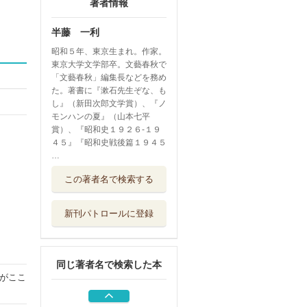
著者情報
半藤 一利
昭和５年、東京生まれ。作家。
東京大学文学部卒。文藝春秋で
「文藝春秋」編集長などを務め
た。著書に『漱石先生ぞな、も
し』（新田次郎文学賞）、『ノ
モンハンの夏』（山本七平
賞）、『昭和史１９２６‐１９
４５』『昭和史戦後篇１９４５
…
プレゼント
この著者名で検索する
新潮社
新刊パトロールに登録
世界史のなかの昭
和史
平凡社
同じ著者名で検索した本
きたきた捕物帖
がここ
上
埼玉福祉会