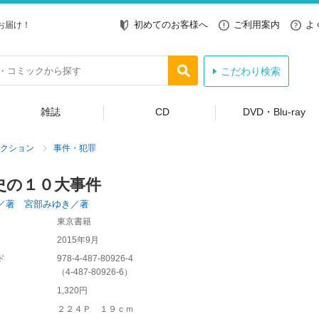
初めてのお客様へ
ご利用案内
よ
お届け！
こだわり検索
雑誌
CD
DVD・Blu-ray
クション
事件・犯罪
史の１０大事件
／著 宮部みゆき／著
東京書籍
2015年9月
ド
978-4-487-80926-4
（
4-487-80926-6
）
1,320円
２２４Ｐ １９ｃｍ