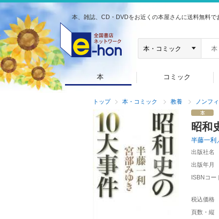
本、雑誌、CD・DVDをお近くの本屋さんに送料無料で
本
コミック
トップ
本・コミック
教養
ノンフィ
昭和
半藤一利
出版社名
出版年月
ISBNコー
税込価格
頁数・縦