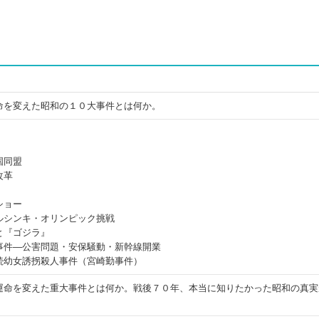
命を変えた昭和の１０大事件とは何か。
国同盟
改革
ショー
ルシンキ・オリンピック挑戦
と『ゴジラ』
事件―公害問題・安保騒動・新幹線開業
続幼女誘拐殺人事件（宮崎勤事件）
運命を変えた重大事件とは何か。戦後７０年、本当に知りたかった昭和の真実