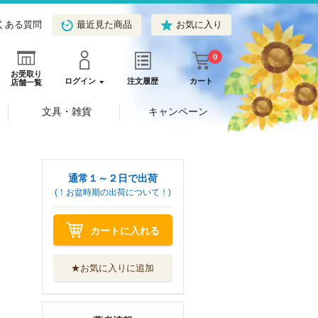
くある質問
最近見た商品
お気に入り
0
お受取り
ログイン
注文履歴
カート
店舗一覧
文具・雑貨
キャンペーン
通常１～２日で出荷
(！お盆時期の出荷について！)
カートに入れる
★お気に入りに追加