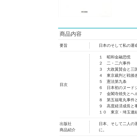
商品内容
要旨
日本のそして私の運
１ 昭和金融恐慌
２ 二・二六事件
３ 大政翼賛会と三
４ 東京裁判と戦後
５ 憲法第九条
目次
６ 日本初のヌード
７ 金閣寺焼失とヘ
８ 第五福竜丸事件
９ 高度経済成長と
１０ 東京・埼玉連
出版社
日本、そして二人の
商品紹介
に。