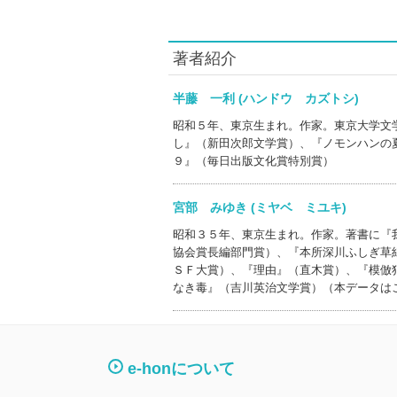
著者紹介
半藤 一利 (ハンドウ カズトシ)
昭和５年、東京生まれ。作家。東京大学文
し』（新田次郎文学賞）、『ノモンハンの
９』（毎日出版文化賞特別賞）
宮部 みゆき (ミヤベ ミユキ)
昭和３５年、東京生まれ。作家。著書に『
協会賞長編部門賞）、『本所深川ふしぎ草
ＳＦ大賞）、『理由』（直木賞）、『模倣
なき毒』（吉川英治文学賞）（本データは
e-honについて