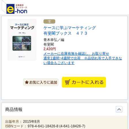
ケースに学ぶマーケティング
有斐閣ブックス ４７３
青木幸弘／編
有斐閣
2,420円
メーカーに在庫有無を確認し、お取り寄せ
通常1週間~4週間で出荷 ※品切れ等で入手できな
い場合もございます
商品情報
出版年月：
2015年8月
ISBNコード：
978-4-641-18426-8
(
4-641-18426-7
)