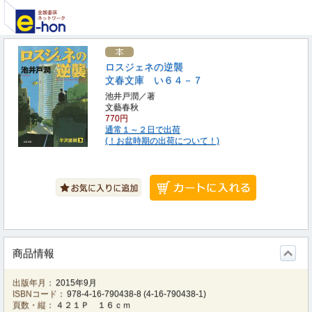
ロスジェネの逆襲
文春文庫 い６４－７
池井戸潤／著
文藝春秋
770円
通常１～２日で出荷
(！お盆時期の出荷について！)
商品情報
出版年月：
2015年9月
ISBNコード：
978-4-16-790438-8
(
4-16-790438-1
)
頁数・縦：
４２１Ｐ １６ｃｍ